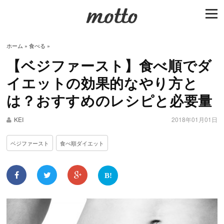
togg
navi
ホーム
»
食べる
»
【ベジファースト】食べ順でダ
イエットの効果的なやり方と
は？おすすめのレシピと必要量
KEI
2018年01月01日
ベジファースト
食べ順ダイエット