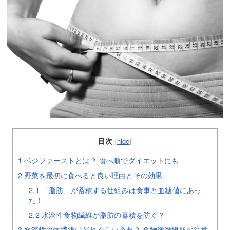
目次
[
hide
]
1
ベジファーストとは？ 食べ順でダイエットにも
2
野菜を最初に食べると良い理由とその効果
2.1
「脂肪」が蓄積する仕組みは食事と血糖値にあっ
た！
2.2
水溶性食物繊維が脂肪の蓄積を防ぐ？
3
水溶性食物繊維はどれぐらい必要？ 食物繊維摂取の注意