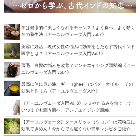
冬は健康的に美しくなれるチャンス！よく食べ、よく動く
冬の養生法《アーユルヴェーダ入門 vol.7》
美容に妊活…現代女性の悩みに効果をもたらす古代インド
医学とは？《アーユルヴェーダ入門Vol.1》
薄毛、白髪の悩みを改善？アンチエイジング頭髪編《アー
ユルヴェーダ入門 vol.4》
最高に体に良い油、ギー（ghee）はバターオイル！ その
効果と作り方《アーユルヴェーダ入門》
《アーユルヴェーダ入門Vol.8》シミやたるみを無くして
いつまでも潤う肌へ。アンチエイジング肌編。
【アーユルヴェーダ】ターメリック（ウコン）は花粉症に
効果てきめん！今からでも遅くない簡単レシピをご紹介。