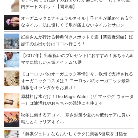
内デートスポット【関東編】
オーガニック＆ナチュラルネイル｜子どもが舐めても安全
なネイル、肌に優しくて爪が痛まないネイルとサロン
妊婦さんが行ける特典付きスポット６選【関西近郊編】妊
娠中のお出かけはココへ行こう！
【2017年】出産祝いのプレゼントにおすすめ！赤ちゃん&
ママに嬉しい人気アイテム10選
【ヨーロッパのオーガニック事情】今、欧州で支持される
オーガニックコスメは？ ヨーロッパのオーガニック最新
情報をオランダからお届け！
原材料は水だけ！The Magic Water（ザ マッジク ウォータ
ー）は油汚れやおもちゃの洗浄にも使える
秋冬に備えるアロマ。 寒さ対策や夏のお疲れケアに良い
精油とキャリアオイル
「酵素ジュレ」ならおいしくラクに美容&健康を目指せ