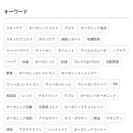
キーワード
スキンケア
オーガニックコスメ
アロマ
オーガニック食品
スキンケアコスメ
ボディケア
体験レポート
有機野菜
スーパーフード
ヴィーガン
ダイエット
アーユルヴェーダ
ヘアケア
ハーブ
妊娠
オーガニック
妊婦
プレママおでかけ
宅配野菜
酵素
オーガニックレストラン
オーガニックシャンプー
ヴィーガンレストラン
ヴィーガンレシピ
ヴィーガンスイーツ
PR
加湿器
レシピ
デオドラント
ラフル
ヨーロッパオーガニック
オーガニック石鹸
北海道コスメ
オーガニックチョコレート
オーガニック洗剤
アクセサリー
サラ・ガウディ
精油
マタニティ
掃除
アロマクラフト
ハンドメイド
オーガニックコーヒー