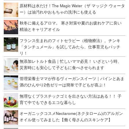
原材料は水だけ！The Magic Water（ザ マッジク ウォータ
ー）は油汚れやおもちゃの洗浄にも使える
秋冬に備えるアロマ。 寒さ対策や夏のお疲れケアに良い
精油とキャリアオイル
フランス生まれのフィトセラピー（植物療法）。チンキ
「タンチュメール」を試してみたら、仕事育児もバッチ
リ！
無添加レトルト食品｜忙しいママ必見！ いざという時、
災害時にも安心して子どもに食べさせられます
管理栄養士ママが作るヴィーガンスイーツ｜パインとあま
酒のひんやり2色ゼリーは簡単で子どもが喜ぶ！
無理なくプラスチックゴミを出さない方法はある！！ 子
育て中でもできるエコな暮らし
オーガニックコスメNectarome(ネクタローム)のアルガン
オイル使ってみました【働く母さんのスキンケア】