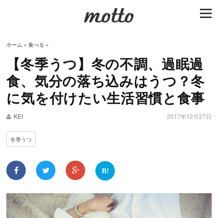
togg
navi
ホーム
»
食べる
»
【冬季うつ】冬の不調、過眠過
食、気分の落ち込みはうつ？冬
に気を付けたい生活習慣と食事
KEI
2017年12月27日
冬季うつ