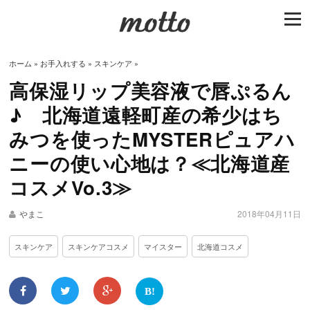
togg
navi
ホーム
»
お手入れする
»
スキンケア
»
高保湿リップ美容液で唇ぷるん
♪ 北海道遠軽町産の希少はち
みつを使ったMYSTERピュアハ
ニーの使い心地は？≪北海道産
コスメVo.3≫
やまこ
2018年04月11日
スキンケア
スキンケアコスメ
マイスター
北海道コスメ