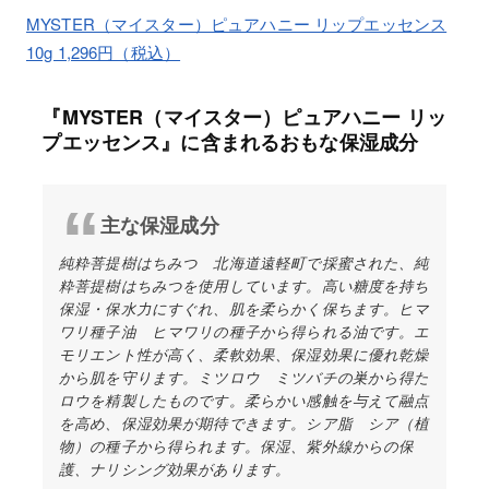
MYSTER（マイスター）ピュアハニー リップエッセンス
10g 1,296円（税込）
『MYSTER（マイスター）ピュアハニー リッ
プエッセンス』に含まれるおもな保湿成分
主な保湿成分
純粋菩提樹はちみつ 北海道遠軽町で採蜜された、純
粋菩提樹はちみつを使用しています。高い糖度を持ち
保湿・保水力にすぐれ、肌を柔らかく保ちます。ヒマ
ワリ種子油 ヒマワリの種子から得られる油です。エ
モリエント性が高く、柔軟効果、保湿効果に優れ乾燥
から肌を守ります。ミツロウ ミツバチの巣から得た
ロウを精製したものです。柔らかい感触を与えて融点
を高め、保湿効果が期待できます。シア脂 シア（植
物）の種子から得られます。保湿、紫外線からの保
護、ナリシング効果があります。