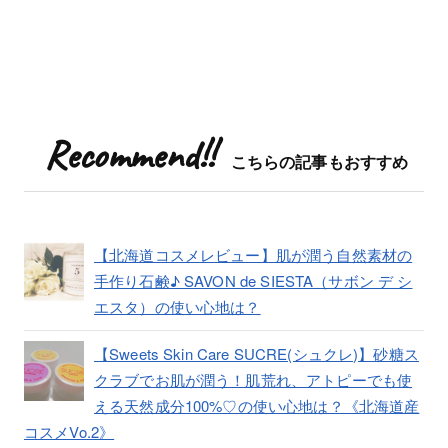
Recommend!!
こちらの記事もおすすめ
【北海道コスメレビュー】肌が潤う自然素材の
手作り石鹸♪ SAVON de SIESTA（サボン デ シ
エスタ）の使い心地は？
【Sweets Skin Care SUCRE(シュクレ)】砂糖ス
クラブでお肌が潤う！肌荒れ、アトピーでも使
える天然成分100%♡の使い心地は？《北海道産
コスメVo.2》