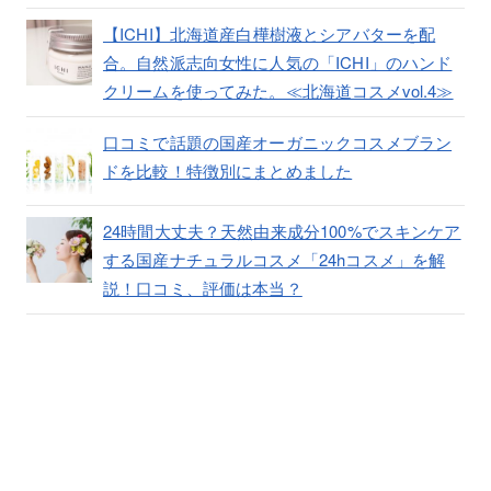
【ICHI】北海道産白樺樹液とシアバターを配
合。自然派志向女性に人気の「ICHI」のハンド
クリームを使ってみた。≪北海道コスメvol.4≫
口コミで話題の国産オーガニックコスメブラン
ドを比較！特徴別にまとめました
24時間大丈夫？天然由来成分100%でスキンケア
する国産ナチュラルコスメ「24hコスメ」を解
説！口コミ、評価は本当？