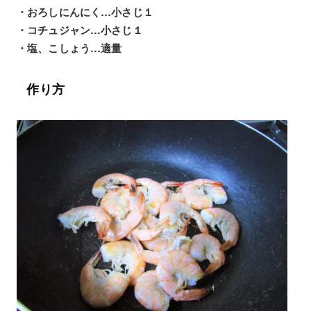
・おろしにんにく…小さじ１
・コチュジャン…小さじ１
・塩、こしょう…適量
作り方