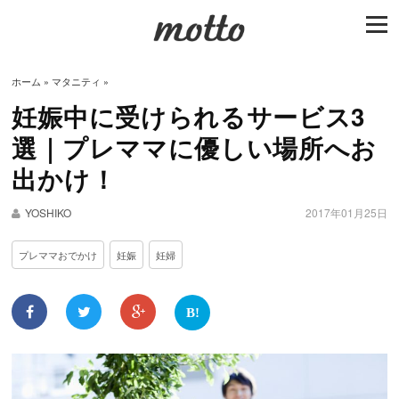
togg
navi
ホーム
»
マタニティ
»
妊娠中に受けられるサービス3
選｜プレママに優しい場所へお
出かけ！
YOSHIKO
2017年01月25日
プレママおでかけ
妊娠
妊婦