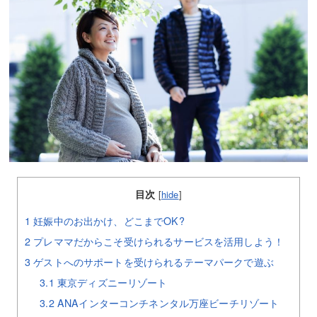
目次
[
hide
]
1
妊娠中のお出かけ、どこまでOK?
2
プレママだからこそ受けられるサービスを活用しよう！
3
ゲストへのサポートを受けられるテーマパークで遊ぶ
3.1
東京ディズニーリゾート
3.2
ANAインターコンチネンタル万座ビーチリゾート