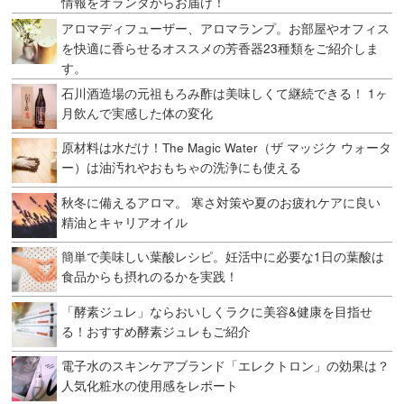
情報をオランダからお届け！
アロマディフューザー、アロマランプ。お部屋やオフィス
を快適に香らせるオススメの芳香器23種類をご紹介しま
す。
石川酒造場の元祖もろみ酢は美味しくて継続できる！ 1ヶ
月飲んで実感した体の変化
原材料は水だけ！The Magic Water（ザ マッジク ウォータ
ー）は油汚れやおもちゃの洗浄にも使える
秋冬に備えるアロマ。 寒さ対策や夏のお疲れケアに良い
精油とキャリアオイル
簡単で美味しい葉酸レシピ。妊活中に必要な1日の葉酸は
食品からも摂れのるかを実践！
「酵素ジュレ」ならおいしくラクに美容&健康を目指せ
る！おすすめ酵素ジュレもご紹介
電子水のスキンケアブランド「エレクトロン」の効果は？
人気化粧水の使用感をレポート