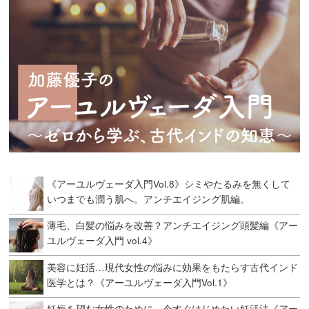
《アーユルヴェーダ入門Vol.8》シミやたるみを無くして
いつまでも潤う肌へ。アンチエイジング肌編。
薄毛、白髪の悩みを改善？アンチエイジング頭髪編《アー
ユルヴェーダ入門 vol.4》
美容に妊活…現代女性の悩みに効果をもたらす古代インド
医学とは？《アーユルヴェーダ入門Vol.1》
妊娠を望む女性のために。今すぐはじめたい妊活法《アー