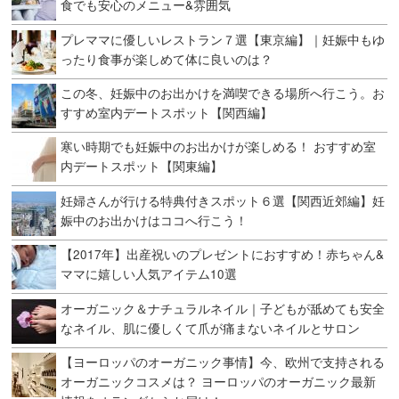
食でも安心のメニュー&雰囲気
プレママに優しいレストラン７選【東京編】｜妊娠中もゆ
ったり食事が楽しめて体に良いのは？
この冬、妊娠中のお出かけを満喫できる場所へ行こう。お
すすめ室内デートスポット【関西編】
寒い時期でも妊娠中のお出かけが楽しめる！ おすすめ室
内デートスポット【関東編】
妊婦さんが行ける特典付きスポット６選【関西近郊編】妊
娠中のお出かけはココへ行こう！
【2017年】出産祝いのプレゼントにおすすめ！赤ちゃん&
ママに嬉しい人気アイテム10選
オーガニック＆ナチュラルネイル｜子どもが舐めても安全
なネイル、肌に優しくて爪が痛まないネイルとサロン
【ヨーロッパのオーガニック事情】今、欧州で支持される
オーガニックコスメは？ ヨーロッパのオーガニック最新