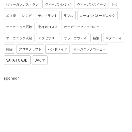
ヴィーガンレストラン
ヴィーガンレシピ
ヴィーガンスイーツ
PR
加湿器
レシピ
デオドラント
ラフル
ヨーロッパオーガニック
オーガニック石鹸
北海道コスメ
オーガニックチョコレート
オーガニック洗剤
アクセサリー
サラ・ガウディ
精油
マタニティ
掃除
アロマクラフト
ハンドメイド
オーガニックコーヒー
SARAH GAUDI
UVケア
sponsor