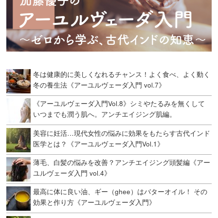
冬は健康的に美しくなれるチャンス！よく食べ、よく動く
冬の養生法《アーユルヴェーダ入門 vol.7》
《アーユルヴェーダ入門Vol.8》シミやたるみを無くして
いつまでも潤う肌へ。アンチエイジング肌編。
美容に妊活…現代女性の悩みに効果をもたらす古代インド
医学とは？《アーユルヴェーダ入門Vol.1》
薄毛、白髪の悩みを改善？アンチエイジング頭髪編《アー
ユルヴェーダ入門 vol.4》
最高に体に良い油、ギー（ghee）はバターオイル！ その
効果と作り方《アーユルヴェーダ入門》