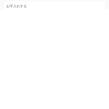
お手入れする
暮らす
mottoについて
mottoとは？
プライバシーポリシー
運営会社
サイト運営ポリシー
利用規約
ライター募集