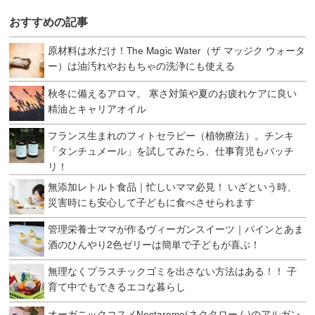
おすすめの記事
原材料は水だけ！The Magic Water（ザ マッジク ウォータ
ー）は油汚れやおもちゃの洗浄にも使える
秋冬に備えるアロマ。 寒さ対策や夏のお疲れケアに良い
精油とキャリアオイル
フランス生まれのフィトセラピー（植物療法）。チンキ
「タンチュメール」を試してみたら、仕事育児もバッチ
リ！
無添加レトルト食品｜忙しいママ必見！ いざという時、
災害時にも安心して子どもに食べさせられます
管理栄養士ママが作るヴィーガンスイーツ｜パインとあま
酒のひんやり2色ゼリーは簡単で子どもが喜ぶ！
無理なくプラスチックゴミを出さない方法はある！！ 子
育て中でもできるエコな暮らし
オーガニックコスメNectarome(ネクタローム)のアルガン