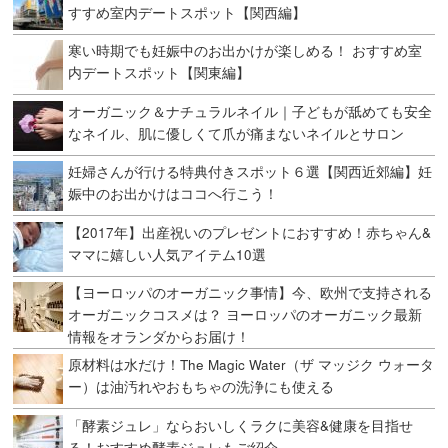
すすめ室内デートスポット【関西編】
寒い時期でも妊娠中のお出かけが楽しめる！ おすすめ室
内デートスポット【関東編】
オーガニック＆ナチュラルネイル｜子どもが舐めても安全
なネイル、肌に優しくて爪が痛まないネイルとサロン
妊婦さんが行ける特典付きスポット６選【関西近郊編】妊
娠中のお出かけはココへ行こう！
【2017年】出産祝いのプレゼントにおすすめ！赤ちゃん&
ママに嬉しい人気アイテム10選
【ヨーロッパのオーガニック事情】今、欧州で支持される
オーガニックコスメは？ ヨーロッパのオーガニック最新
情報をオランダからお届け！
原材料は水だけ！The Magic Water（ザ マッジク ウォータ
ー）は油汚れやおもちゃの洗浄にも使える
「酵素ジュレ」ならおいしくラクに美容&健康を目指せ
る！おすすめ酵素ジュレもご紹介