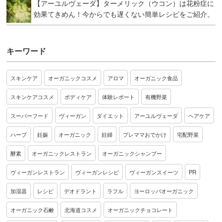
【アーユルヴェーダ】ターメリック（ウコン）は花粉症に
効果てきめん！今からでも遅くない簡単レシピをご紹介。
キーワード
スキンケア
オーガニックコスメ
アロマ
オーガニック食品
スキンケアコスメ
ボディケア
体験レポート
有機野菜
スーパーフード
ヴィーガン
ダイエット
アーユルヴェーダ
ヘアケア
ハーブ
妊娠
オーガニック
妊婦
プレママおでかけ
宅配野菜
酵素
オーガニックレストラン
オーガニックシャンプー
ヴィーガンレストラン
ヴィーガンレシピ
ヴィーガンスイーツ
PR
加湿器
レシピ
デオドラント
ラフル
ヨーロッパオーガニック
オーガニック石鹸
北海道コスメ
オーガニックチョコレート